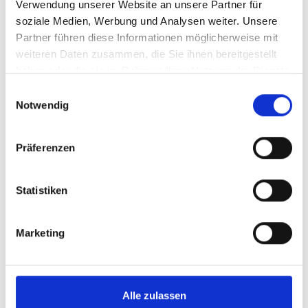
Verwendung unserer Website an unsere Partner für
Preise wurden aktualisiert!
Seite neu Laden!
soziale Medien, Werbung und Analysen weiter. Unsere
Partner führen diese Informationen möglicherweise mit
weiteren Daten zusammen, die Sie ihnen bereitgestellt
Login / Anmelden
haben oder die sie im Rahmen Ihrer Nutzung der Dienste
Wenn Sie bereits Kunde sind, loggen Sie sich bitte in Ihr
gesammelt haben.
Einwilligungsauswahl
Benutzerkonto ein.
Notwendig
Präferenzen
Statistiken
Passwort vergessen?
Einloggen
Marketing
oder
Alle zulassen
Kundenkonto eröffnen