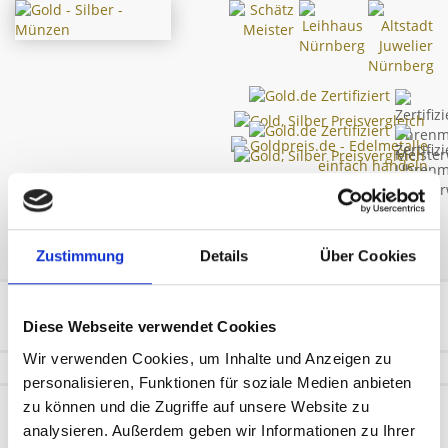
Toggl
Zustimmung
Details
Über Cookies
navig
Gold 3677.89€
Silber 53.07€
Diese Webseite verwendet Cookies
Platin 1502.35€
Palladium 1194.67€
Wir verwenden Cookies, um Inhalte und Anzeigen zu
personalisieren, Funktionen für soziale Medien anbieten
zu können und die Zugriffe auf unsere Website zu
Home
» Login
analysieren. Außerdem geben wir Informationen zu Ihrer