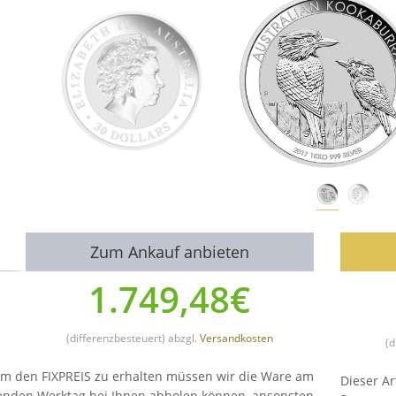
Zum Ankauf anbieten
1.749,48€
(differenzbesteuert) abzgl.
Versandkosten
(d
um den FIXPREIS zu erhalten müssen wir die Ware am
Dieser Ar
enden Werktag bei Ihnen abholen können, ansonsten