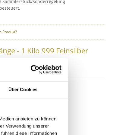
G Sammlerstück/Sonderregelung
besteuert.
 Produkt?
nge - 1 Kilo 999 Feinsilber
ferbar
 diverse Jahrgänge
Über Cookies
ramm
m
ollar
 Medien anbieten zu können
hrer Verwendung unserer
int
 führen diese Informationen