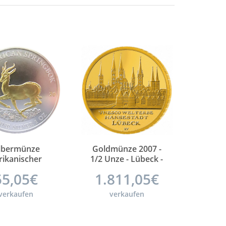
ilbermünze
Goldmünze 2007 -
rikanischer
1/2 Unze - Lübeck -
ngbock Gabun
Prägestätte A - 100
55,05€
1.811,05€
20 - 1 Unze
Euro - Feingold
silber Gilded
verkaufen
verkaufen