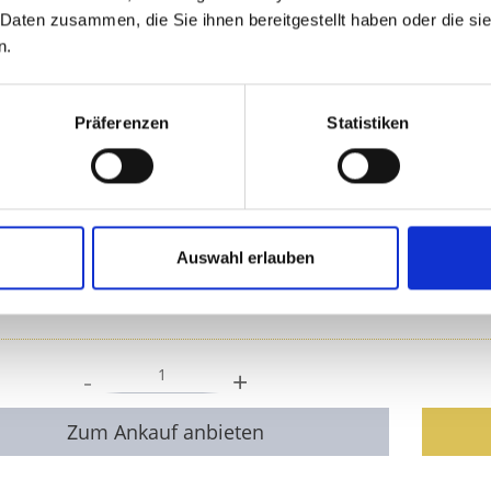
Herkunftsland - Australie
 Daten zusammen, die Sie ihnen bereitgestellt haben oder die s
Das Bild dient nur zur Illustration und entspricht nicht der 
n.
Legierung:
999 Silber
Gewicht:
1 Kilo
Präferenzen
Statistiken
Edelmetallart:
Silber
Zustand:
Gebraucht
Anlageart:
Sammler
Ausführung:
Standard
Land:
Australien
Auswahl erlauben
Jahrgang:
Diverse
Lieferumfang:
Kapsel
-
+
Zum Ankauf anbieten