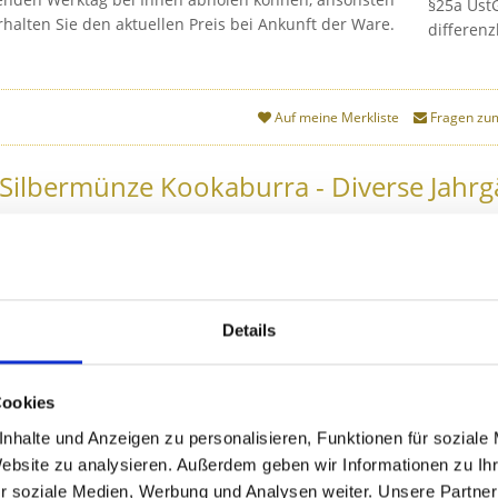
§25a Ust
rhalten Sie den aktuellen Preis bei Ankunft der Ware.
differenz
Auf meine Merkliste
Fragen zum
Silbermünze Kookaburra - Diverse Jahrgä
Artikel-Nr:
522289
Lieferzeit:
Zur Zeit nicht lie
Sie erhalten eine Silbermünze Kookaburra,
Details
Gewicht - 1 Kilo = 1000 G
Durchmesser - 101,0 m
Cookies
Material - 999 Feinsilber
Nennwert - 30 australische D
nhalte und Anzeigen zu personalisieren, Funktionen für soziale
Zustand - gebraucht
Website zu analysieren. Außerdem geben wir Informationen zu I
Prägeanstalt - The Perth M
r soziale Medien, Werbung und Analysen weiter. Unsere Partner