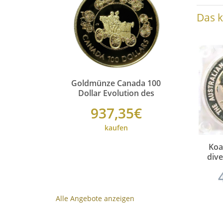
Das k
Goldmünze Canada 100
Goldmünze C
Dollar Evolution des
Dollar Evol
Automobils - 1993 - PP -
Automobils - 
937,35€
937,
ohne Etui ohne Zertifikat
ohne Etui ohn
kaufen
kauf
Koa
dive
1/4 
Alle Angebote anzeigen