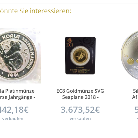
önnte Sie interessieren:
anada 100
ution des
1993 - PP -
35€
e Zertifikat
en
la Platinmünze
EC8 Goldmünze SVG
S
rse Jahrgänge -
Seaplane 2018 -
Af
Unze - 25 Dollar
Scottsdale Mint - 1
Spri
442,18€
3.673,52€
Unze
20
Fein
verkaufen
verkaufen