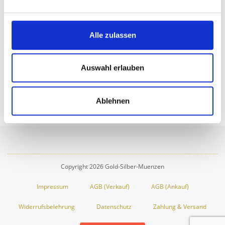
Eventuelle Unnahmlichkeiten bitten wir zu entschuldigen. Bei
Rückfragen steht wir Ihnen natürlich gerne per E-Mail oder
auch persönlich per Telefon oder vor Ort zur Verfügung.
Alle zulassen
zur Startseite
Gold
Silber
Auswahl erlauben
Platin
Ablehnen
Copyright 2026 Gold-Silber-Muenzen
Impressum
AGB (Verkauf)
AGB (Ankauf)
Widerrufsbelehrung
Datenschutz
Zahlung & Versand