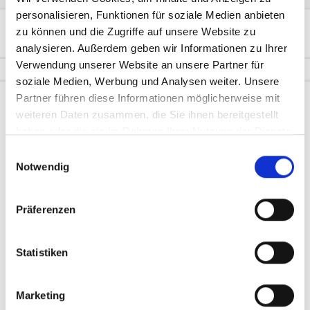
personalisieren, Funktionen für soziale Medien anbieten
Gold 3691.6€
Silber 53.82€
zu können und die Zugriffe auf unsere Website zu
Platin 1521.09€
Palladium 1189.26€
analysieren. Außerdem geben wir Informationen zu Ihrer
Verwendung unserer Website an unsere Partner für
soziale Medien, Werbung und Analysen weiter. Unsere
Home
» 404
Partner führen diese Informationen möglicherweise mit
weiteren Daten zusammen, die Sie ihnen bereitgestellt
haben oder die sie im Rahmen Ihrer Nutzung der Dienste
Preise wurden aktualisiert!
Seite neu Laden!
gesammelt haben.
Einwilligungsauswahl
Notwendig
404 - Ups....
Diese Seite ist leider nicht mehr verfügbar. Dies kann
Präferenzen
mehrere Gründe haben.
Artikel ist leider nicht mehr in unserem Sortiment
Statistiken
verfügbar.
Diese Seite oder Aktion ist nicht mehr verfügbar.
Haben Sie sich bei der Eingabe der URL vielleicht
Marketing
vertippt?