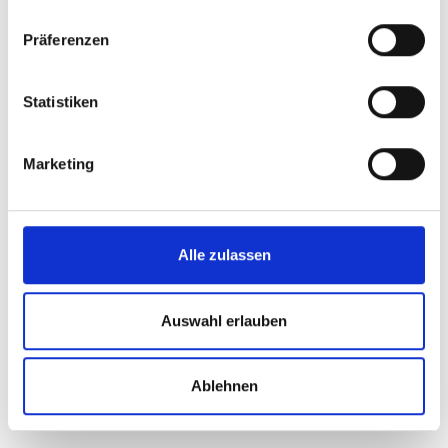
Das könnte Sie interessieren:
Präferenzen
Statistiken
Marketing
Alle zulassen
Palladiumbarren 31,1 gramm - 1 Unze diverse
Hersteller - 19 %
Auswahl erlauben
1.752,71€
kaufen
Ablehnen