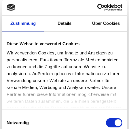
Ausführung:
Standard
✓
Über 400 Jahre Erfahrung
Zustimmung
Details
Über Cookies
– Seit 1618 im Edelmetallhandel tätig
✓
Ständige Preisaktualisierung
– Immer faire & transparente Kurse
Diese Webseite verwendet Cookies
✓
Echte Gold- & Silberexperten
Wir verwenden Cookies, um Inhalte und Anzeigen zu
– Persönliche Beratung per Telefon
personalisieren, Funktionen für soziale Medien anbieten
✓
Schneller & sicherer Versand
zu können und die Zugriffe auf unsere Website zu
– Neutral & versichert mit Tracking
analysieren. Außerdem geben wir Informationen zu Ihrer
✓
100% Echtheitsgarantie
Verwendung unserer Website an unsere Partner für
– Zertifizierte Münzen & Barren
soziale Medien, Werbung und Analysen weiter. Unsere
✓
Ladengeschäft in Nürnberg
Partner führen diese Informationen möglicherweise mit
– Vor Ort kaufen & beraten lassen
weiteren Daten zusammen, die Sie ihnen bereitgestellt
✓
Geprüfter Edelmetallhändler
haben oder die sie im Rahmen Ihrer Nutzung der Dienste
– Vertrauenswürdig & langjährig etabliert
gesammelt haben.
Einwilligungsauswahl
Notwendig