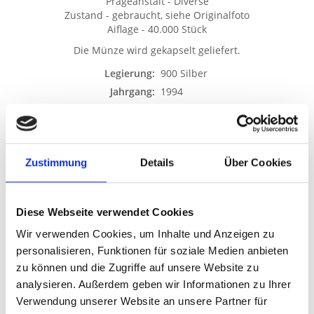
Prägeanstalt - Diverse
Zustand - gebraucht, siehe Originalfoto
Aiflage - 40.000 Stück
Die Münze wird gekapselt geliefert.
Legierung:
900 Silber
Jahrgang:
1994
Gewicht:
1 oz
Edelmetallart:
Silber
Zustand:
Gebraucht
Zustimmung
Details
Über Cookies
Anlageart:
Sammler
Ausführung:
PP/Proof
Land:
Russland
Diese Webseite verwendet Cookies
Lieferumfang:
Kapsel
Wir verwenden Cookies, um Inhalte und Anzeigen zu
personalisieren, Funktionen für soziale Medien anbieten
✓
Über 400 Jahre Erfahrung
zu können und die Zugriffe auf unsere Website zu
– Seit 1618 im Edelmetallhandel tätig
analysieren. Außerdem geben wir Informationen zu Ihrer
✓
Ständige Preisaktualisierung
Verwendung unserer Website an unsere Partner für
– Immer faire & transparente Kurse