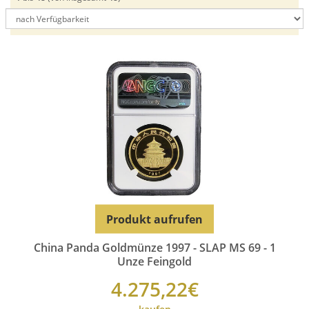
China Mint
Münze Österreich
Perth Mint
bis:
Royal Australian Mint
Produkt aufrufen
Royal Canadian Mint
US Mint
Produkt aufrufen
China Panda Goldmünze 1997 - SLAP MS 69 - 1
Unze Feingold
4.275,22€