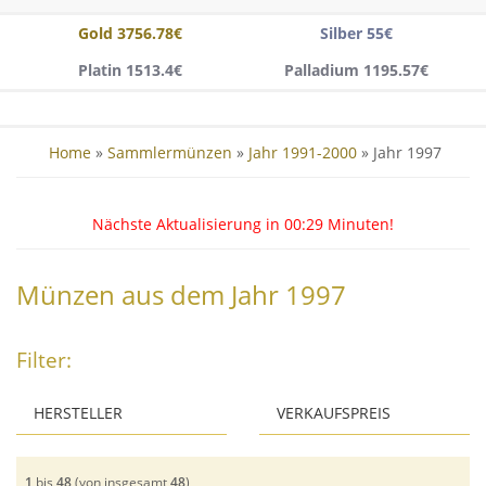
Gold 3756.78€
Silber 55€
Platin 1513.4€
Palladium 1195.57€
Home
»
Sammlermünzen
»
Jahr 1991-2000
» Jahr 1997
Nächste Aktualisierung in
00:27
Minuten!
Münzen aus dem Jahr 1997
Filter:
HERSTELLER
VERKAUFSPREIS
ab:
Casa de Moneda de
Mexico
1
bis
48
(von insgesamt
48
)
Produkt aufrufen