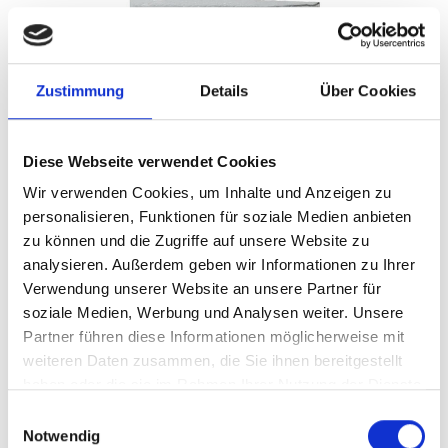
Zustimmung
Details
Über Cookies
Diese Webseite verwendet Cookies
Wir verwenden Cookies, um Inhalte und Anzeigen zu
personalisieren, Funktionen für soziale Medien anbieten
Produkt aufrufen
zu können und die Zugriffe auf unsere Website zu
China Panda Silbermünze 1997 - 1/2 Unze in
analysieren. Außerdem geben wir Informationen zu Ihrer
Original-Folie
Verwendung unserer Website an unsere Partner für
37,51€
soziale Medien, Werbung und Analysen weiter. Unsere
Partner führen diese Informationen möglicherweise mit
verkaufen
weiteren Daten zusammen, die Sie ihnen bereitgestellt
haben oder die sie im Rahmen Ihrer Nutzung der Dienste
gesammelt haben.
Einwilligungsauswahl
Notwendig