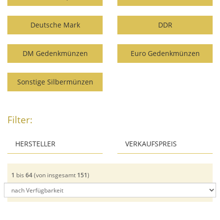
Deutsche Mark
DDR
DM Gedenkmünzen
Euro Gedenkmünzen
Sonstige Silbermünzen
Filter:
HERSTELLER
VERKAUFSPREIS
ab:
Deutsche Prägestätten
Münze Österreich
1
bis
64
(von insgesamt
151
)
Produkt aufrufen
bis: