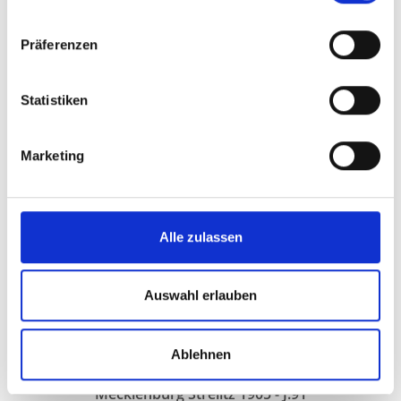
kaufen
41,33€
Präferenzen
verkaufen
Statistiken
Marketing
Alle zulassen
Auswahl erlauben
Produkt aufrufen
Ablehnen
2 Mark Silbermünze Adolf Friedrich V.
Mecklenburg Strelitz 1905 - J.91