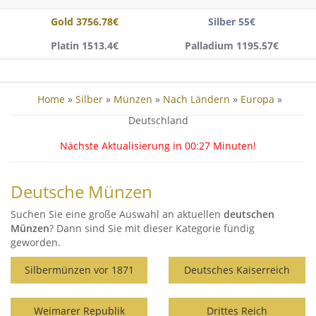
Gold 3756.78€
Silber 55€
Platin 1513.4€
Palladium 1195.57€
Home
»
Silber
»
Münzen
»
Nach Ländern
»
Europa
»
Deutschland
Nächste Aktualisierung in
00:26
Minuten!
Deutsche Münzen
Suchen Sie eine große Auswahl an aktuellen
deutschen
Münzen
? Dann sind Sie mit dieser Kategorie fündig
geworden.
Silbermünzen vor 1871
Deutsches Kaiserreich
Weimarer Republik
Drittes Reich