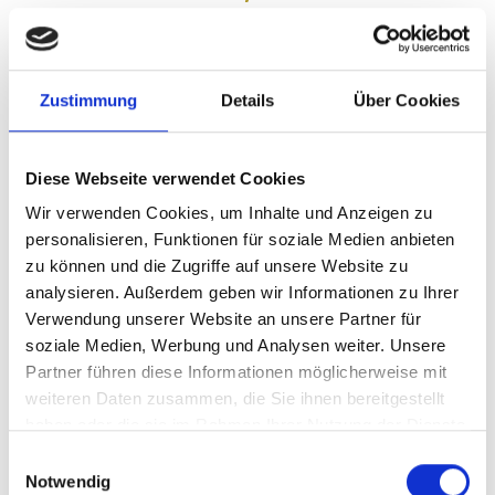
kaufen
Zustimmung
Details
Über Cookies
Diese Webseite verwendet Cookies
Wir verwenden Cookies, um Inhalte und Anzeigen zu
personalisieren, Funktionen für soziale Medien anbieten
zu können und die Zugriffe auf unsere Website zu
analysieren. Außerdem geben wir Informationen zu Ihrer
Verwendung unserer Website an unsere Partner für
soziale Medien, Werbung und Analysen weiter. Unsere
Produkt aufrufen
Partner führen diese Informationen möglicherweise mit
weiteren Daten zusammen, die Sie ihnen bereitgestellt
2 Mark Silbermünze Friedrich Franz / Alexandra
haben oder die sie im Rahmen Ihrer Nutzung der Dienste
Hochzeit Mecklenburg - Schwerin 1904 - J.86
gesammelt haben.
Einwilligungsauswahl
82,50€
Notwendig