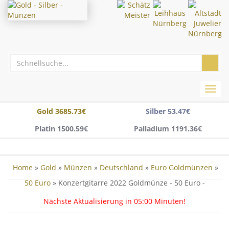
Toggl
navig
Gold 3685.73€
Silber 53.47€
Platin 1500.59€
Palladium 1191.36€
Home
»
Gold
»
Münzen
»
Deutschland
»
Euro Goldmünzen
»
50 Euro
» Konzertgitarre 2022 Goldmünze - 50 Euro -
Prägestätte A
Nächste Aktualisierung in
05:00
Minuten!