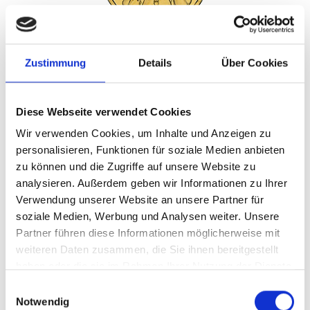
Zustimmung
Details
Über Cookies
Produkt aufrufen
Wiener Philharmoniker Goldmünze 2026 - 1/10
Diese Webseite verwendet Cookies
Unze
Wir verwenden Cookies, um Inhalte und Anzeigen zu
411,93€
personalisieren, Funktionen für soziale Medien anbieten
zu können und die Zugriffe auf unsere Website zu
kaufen
analysieren. Außerdem geben wir Informationen zu Ihrer
376,90€
Verwendung unserer Website an unsere Partner für
soziale Medien, Werbung und Analysen weiter. Unsere
verkaufen
Partner führen diese Informationen möglicherweise mit
weiteren Daten zusammen, die Sie ihnen bereitgestellt
haben oder die sie im Rahmen Ihrer Nutzung der Dienste
gesammelt haben.
Einwilligungsauswahl
Notwendig