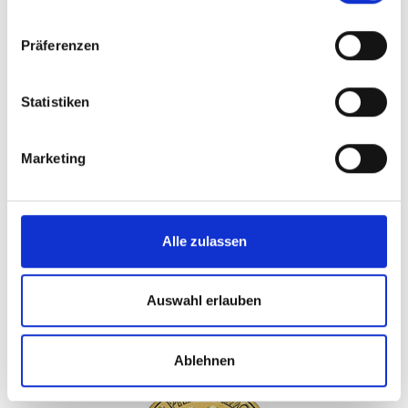
Präferenzen
Statistiken
Produkt aufrufen
Marketing
Wiener Philharmoniker Goldmünze 2026 - 1/4
Unze
1.005,58€
Alle zulassen
kaufen
913,32€
Auswahl erlauben
verkaufen
Ablehnen