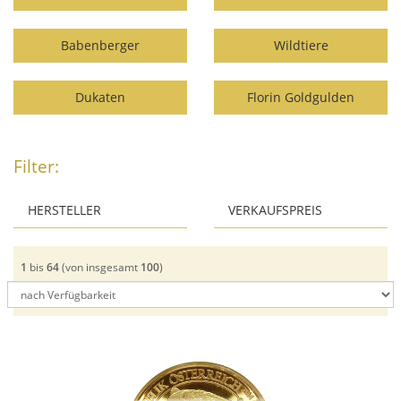
Babenberger
Wildtiere
Dukaten
Florin Goldgulden
Filter:
HERSTELLER
VERKAUFSPREIS
ab:
Münze Österreich
1
bis
64
(von insgesamt
100
)
Produkt aufrufen
bis:
Produkt aufrufen